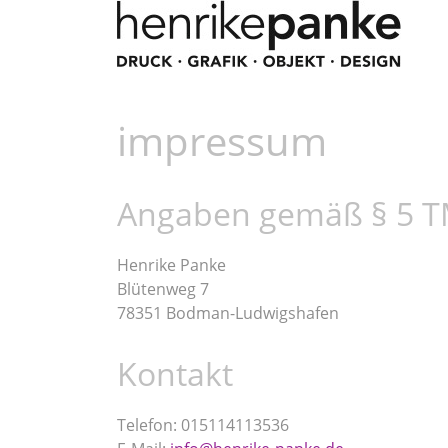
impressum
Angaben gemäß § 5 
Henrike Panke
Blütenweg 7
78351 Bodman-Ludwigshafen
Kontakt
Telefon: 015114113536