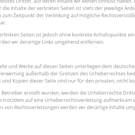
sites Dritter, auf deren Inhalte wir keinen Einfluss haben
e Inhalte der verlinkten Seiten ist stets der jeweilige Anb
en zum Zeitpunkt der Verlinkung auf mögliche Rechtsverstöß
ar.
erlinkten Seiten ist jedoch ohne konkrete Anhaltspunkte ei
den wir derartige Links umgehend entfernen.
halte und Werke auf diesen Seiten unterliegen dem deutschen
 Verwertung außerhalb der Grenzen des Urheberrechtes bed
s und Kopien dieser Seite sind nur für den privaten, nicht 
om Betreiber erstellt wurden, werden die Urheberrechte Drit
 Sie trotzdem auf eine Urheberrechtsverletzung aufmerksam 
n von Rechtsverletzungen werden wir derartige Inhalte um